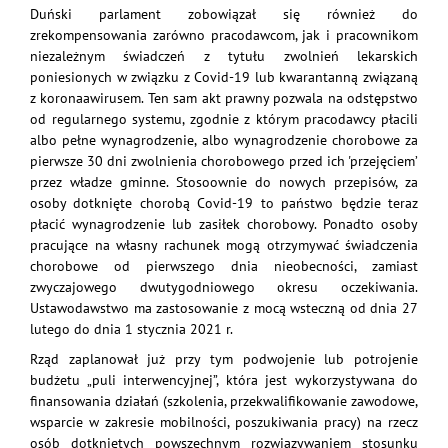
Duński parlament zobowiązał się również do
zrekompensowania zarówno pracodawcom, jak i pracownikom
niezależnym świadczeń z tytułu zwolnień lekarskich
poniesionych w związku z Covid-19 lub kwarantanną związaną
z koronaawirusem. Ten sam akt prawny pozwala na odstępstwo
od regularnego systemu, zgodnie z którym pracodawcy płacili
albo pełne wynagrodzenie, albo wynagrodzenie chorobowe za
pierwsze 30 dni zwolnienia chorobowego przed ich 'przejęciem’
przez władze gminne. Stosoownie do nowych przepisów, za
osoby dotknięte chorobą Covid-19 to państwo będzie teraz
płacić wynagrodzenie lub zasiłek chorobowy. Ponadto osoby
pracujące na własny rachunek mogą otrzymywać świadczenia
chorobowe od pierwszego dnia nieobecności, zamiast
zwyczajowego dwutygodniowego okresu oczekiwania.
Ustawodawstwo ma zastosowanie z mocą wsteczną od dnia 27
lutego do dnia 1 stycznia 2021 r.
Rząd zaplanował już przy tym podwojenie lub potrojenie
budżetu „puli interwencyjnej”, która jest wykorzystywana do
finansowania działań (szkolenia, przekwalifikowanie zawodowe,
wsparcie w zakresie mobilności, poszukiwania pracy) na rzecz
osób dotkniętych powszechnym rozwiązywaniem stosunku