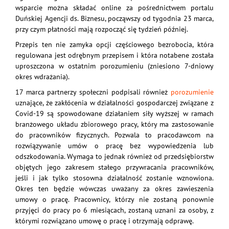
wsparcie można składać online za pośrednictwem portalu
Duńskiej Agencji ds. Biznesu, począwszy od tygodnia 23 marca,
przy czym płatności mają rozpocząć się tydzień później.
Przepis ten nie zamyka opcji częściowego bezrobocia, która
regulowana jest odrębnym przepisem i która notabene została
uproszczona w ostatnim porozumieniu (zniesiono 7-dniowy
okres wdrażania).
17 marca partnerzy społeczni podpisali również
porozumienie
uznające, że zakłócenia w działalności gospodarczej związane z
Covid-19 są spowodowane działaniem siły wyższej w ramach
branżowego układu zbiorowego pracy, który ma zastosowanie
do pracowników fizycznych. Pozwala to pracodawcom na
rozwiązywanie umów o pracę bez wypowiedzenia lub
odszkodowania. Wymaga to jednak również od przedsiębiorstw
objętych jego zakresem stałego przywracania pracowników,
jeśli i jak tylko stosowna działalność zostanie wznowiona.
Okres ten będzie wówczas uważany za okres zawieszenia
umowy o pracę. Pracownicy, którzy nie zostaną ponownie
przyjęci do pracy po 6 miesiącach, zostaną uznani za osoby, z
którymi rozwiązano umowę o pracę i otrzymają odprawę.