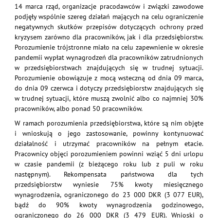
14 marca rząd, organizacje pracodawców i związki zawodowe
podjęły wspólnie szereg działań mających na celu ograniczenie
negatywnych skutków przepisów dotyczących ochrony przed
kryzysem zarówno dla pracowników, jak i dla przedsiębiorstw.
Porozumienie trójstronne miało na celu zapewnienie w okresie
pandemii wypłat wynagrodzeń dla pracowników zatrudnionych
w przedsiębiorstwach znajdujących się w trudnej sytuacji.
Porozumienie obowiązuje z mocą wsteczną od dnia 09 marca,
do dnia 09 czerwca i dotyczy przedsiębiorstw znajdujących się
w trudnej sytuacji, które muszą zwolnić albo co najmniej 30%
pracowników, albo ponad 50 pracowników.
W ramach porozumienia przedsiębiorstwa, które są nim objęte
i wnioskują o jego zastosowanie, powinny kontynuować
działalność i utrzymać pracowników na pełnym etacie.
Pracownicy objęci porozumieniem powinni wziąć 5 dni urlopu
w czasie pandemii (z bieżącego roku lub z puli w roku
następnym). Rekompensata państwowa dla tych
przedsiębiorstw wyniesie 75% kwoty miesięcznego
wynagrodzenia, ograniczonego do 23 000 DKR (3 077 EUR),
bądź do 90% kwoty wynagrodzenia godzinowego,
ograniczonego do 26 000 DKR (3 479 EUR). Wnioski o