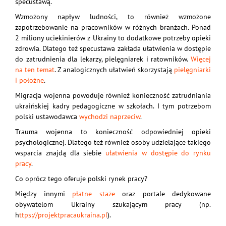
specustawą.
Wzmożony napływ ludności, to również wzmożone
zapotrzebowanie na pracowników w różnych branżach. Ponad
2 miliony uciekinierów z Ukrainy to dodatkowe potrzeby opieki
zdrowia. Dlatego też specustawa zakłada ułatwienia w dostępie
do zatrudnienia dla lekarzy, pielęgniarek i ratowników.
Więcej
na ten temat
. Z analogicznych ułatwień skorzystają
pielęgniarki
i położne
.
Migracja wojenna powoduje również konieczność zatrudniania
ukraińskiej kadry pedagogiczne w szkołach. I tym potrzebom
polski ustawodawca
wychodzi naprzeciw
.
Trauma wojenna to konieczność odpowiedniej opieki
psychologicznej. Dlatego też również osoby udzielające takiego
wsparcia znajdą dla siebie
ułatwienia w dostępie do rynku
pracy
.
Co oprócz tego oferuje polski rynek pracy?
Między innymi
płatne staże
oraz portale dedykowane
obywatelom Ukrainy szukającym pracy (np.
h
ttps://projektpracaukraina.pl
).