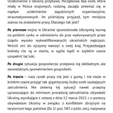
Uciekinierów z Ukrainy przybywa. Początkowa fala osób, które
miały w Polsce znajomych, rodzinę, zaczęła zmieniać się w
napływ uciekinierów zagubionych organizacyjnie,
straumatyzowanych. Im późniejszy przyjazd, tym mniejsza
szansa na znalezienie pracy. Dlaczego tak jest?
Po pierwsze
wojna w Ukrainie spowodowała olbrzymią wyrwę
na polskim rynku w odniesieniu do prac wykonywanych przez
(często wysoko wykwalifikowanych) ukraińskich mężczyzn.
Wrócili oni do ojczyzny walczyć o swój kraj. Przyjeżdżające
kobiety nie są w stanie, w ogóle bądź w szybkim czasie
uzupełnić tej luki.
Po drugie
sytuacja gospodarcza przejawia się delikatnym, ale
zauważalnym, spowalnianiem gospodarki.
Po trzecie
– nasz rynek pracy nie jest z gumy, i nie może w
krótkim czasie przyjąć tak gigantycznej liczby osób szukających
zatrudnienia. Nie zmienią tej sytuacji nawet przepisy
upraszczające do minimum procedurę zatrudniania obywateli
Ukrainy, wynikające z ustawy z dnia 12 marca 2022 r. o pomocy
obywatelom Ukrainy w związku z konfliktem zbrojnym na
terytorium tego państwa (Dz. U. poz. 583 z późn. zm.), nazywana