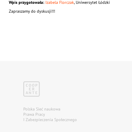
Wpis przygotowała:
Izabela Florczak
, Uniwersytet Łódzki
Zapraszamy do dyskusji!!!
Polska Sieć naukowa
Prawa Pracy
I Zabezpieczenia Społecznego