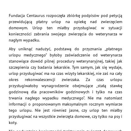
Fundacja Centaurus rozpoczęła zbiórkę podpisów pod petycją
przewidującą płatny urlop na opiekę nad zwierzęciem
domowym. Urlop ten miałby przysługiwać w sytuacji
konieczności zabrania swojego zwierzęcia do weterynarza w
nagłym wypadku.
Aby uniknąć nadużyć, podstawą do przyznania „płatnego
urlopu medycznego” byłoby zaświadczenie od weterynarza
stanowiące dowód pilnej procedury weterynaryjnej, takiej jak
szczepienia czy badania lekarskie. Tym samym, jak się wydaje,
urlop przysługiwać ma na czas wizyty lekarskiej, nie zaś na cały
okres rekonwalescencji zwierzaka. Za czas urlopu
przysługiwałoby wynagrodzenie obejmujące „stałą stawkę
godzinową dla pracowników godzinowych i tylko na czas
trwania nagłego wypadku medycznego”. Nie ma natomiast
informacji o proponowanym maksymalnym rocznym wymiarze
tego urlopu. Nie jest również jasne, czy urlop ten miałby
przysługiwać na wszystkie zwierzęta domowe, czy tylko na psy i
koty.