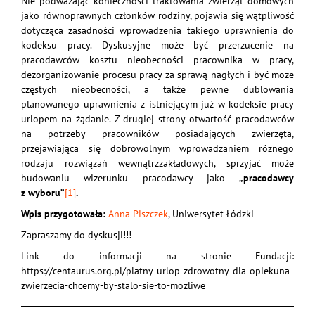
Nie podważając konieczności traktowania zwierząt domowych
jako równoprawnych członków rodziny, pojawia się wątpliwość
dotycząca zasadności wprowadzenia takiego uprawnienia do
kodeksu pracy. Dyskusyjne może być przerzucenie na
pracodawców kosztu nieobecności pracownika w pracy,
dezorganizowanie procesu pracy za sprawą nagłych i być może
częstych nieobecności, a także pewne dublowania
planowanego uprawnienia z istniejącym już w kodeksie pracy
urlopem na żądanie. Z drugiej strony otwartość pracodawców
na potrzeby pracowników posiadających zwierzęta,
przejawiająca się dobrowolnym wprowadzaniem różnego
rodzaju rozwiązań wewnątrzzakładowych, sprzyjać może
budowaniu wizerunku pracodawcy jako
„pracodawcy
z wyboru”
[1]
.
Wpis przygotowała:
Anna Piszczek
, Uniwersytet Łódzki
Zapraszamy do dyskusji!!!
Link do informacji na stronie Fundacji:
https://centaurus.org.pl/platny-urlop-zdrowotny-dla-opiekuna-
zwierzecia-chcemy-by-stalo-sie-to-mozliwe