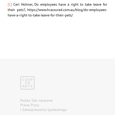
[1]
Ceri Hohner, Do employees have a right to take leave for
their pets?, https://www.hrassured.com.au/blog/do-employees-
have-a-right-to-take-leave-for-their-pets/
Polska Sieć naukowa
Prawa Pracy
I Zabezpieczenia Społecznego