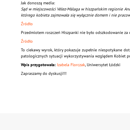
Jak donoszą media:
Sąd w miejscowości Vélez-Málaga w hiszpańskim regionie Andal
którego kobieta zajmowała się wyłącznie domem i nie pracowa
Źródło
Przedmiotem roszczeń Hiszpanki nie było odszkodowanie za 
Źródło
To ciekawy wyrok, który pokazuje zupełnie niespotykane do
patologicznych sytuacji wykorzystywania względem Kobiet p
Wpis przygotowała:
Izabela Florczak
, Uniwersytet Łódzki
Zapraszamy do dyskusji!!!