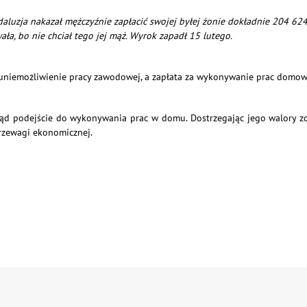
uzja nakazał mężczyźnie zapłacić swojej byłej żonie dokładnie 204 624,0
ła, bo nie chciał tego jej mąż. Wyrok zapadł 15 lutego.
uniemożliwienie pracy zawodowej, a zapłata za wykonywanie prac domowy
tąd podejście do wykonywania prac w domu. Dostrzegając jego walory z
rzewagi ekonomicznej.