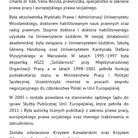
Zmarła dr hab. Irena Boruta, prawniczka, specjalistka w zakresie
prawa pracy i europejskiego prawa socjalnego.
Była absolwentką Wydziału Prawa i Administracji Uniwersytetu
Wrocławskiego, doktorem habilitowanym nauk prawnych oraz
radcą prawnym. Stopnie doktora i doktora habilitowanego
uzyskała na Uniwersytecie Łódzkim. W swojej działalności
akademickiej była związana z Uniwersytetem Łódzkim, Szkołą
Główną Handlową oraz Uniwersytetem Kardynała Stefana
Wyszyńskiego w Warszawie. W latach 1995–1997 była
ekspertką NSZZ „Solidarność” przy Międzynarodowej
Organizacji Pracy, a w latach 1998–2001 pełniła funkcję
podsekretarza stanu w Ministerstwie Pracy i Polityki
Społecznej. Uczestniczyła również w pracach zespołu
negocjacyjnego ds. członkostwa Polski w Unii Europejskiej.
W 2005 r. została powołana na stanowisko sędziego Sądu do
spraw Służby Publicznej Unii Europejskiej, które pełniła do
2011 r. Była autorką licznych publikacji z zakresu prawa pracy,
europejskiego prawa socjalnego oraz równego traktowania w
zatrudnieniu.
Została odznaczona Krzyżem Kawalerskim oraz Krzyżem