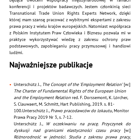
będące owocem współpracy międzynarodowej w ramach
konferencji i projektów badawczych. Jestem członkinią sieci
Transnational Trade Union Rights Experts Network, dzięki
której mam szansę pracować z wybitnymi ekspertami z zakresu
prawa pracy z wielu krajów europejskich. Natomiast współpraca
z Polskim Instytutem Praw Człowieka i Biznesu pozwala mi w
praktyce wykorzystywać wiedzę z zakresu ochrony praw
podstawowych, zapobieganiu pracy przymusowej i handlowi
ludźmi.
Najważniejsze publikacje
Unterschütz J.,
The Concept of the 'Employment Relation’
[w:]
The Charter of Fundamental Rights of the European Union
and the Employment Relation
red. F. Dorssemont, K. Lörcher,
S. Clauwaert, M. Schmitt, Hart Publishing, 2019. s. 81-
100.Unterschütz J.,
Prawo pracodawców do lokautu
, Monitor
Prawa Pracy 2019 Nr 3, s. 7-12.
Unterschütz J.,
W oczekiwaniu na pracę. Przyczynek do
dyskusji nad granicami elastyczności czasu pracy
[w:]
Różnorodność w jedności. Studia z zakresu prawa pracy,