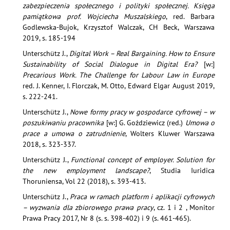
zabezpieczenia społecznego i polityki społecznej. Księga
pamiątkowa prof. Wojciecha Muszalskiego
, red. Barbara
Godlewska-Bujok, Krzysztof Walczak, CH Beck, Warszawa
2019, s. 185-194
Unterschütz J.,
Digital Work – Real Bargaining. How to Ensure
Sustainability of Social Dialogue in Digital Era?
[w:]
Precarious Work. The Challenge for Labour Law in Europe
red. J. Kenner, I. Florczak, M. Otto, Edward Elgar August 2019,
s. 222-241.
Unterschütz J.,
Nowe formy pracy w gospodarce cyfrowej – w
poszukiwaniu pracownika
[w:] G. Goździewicz (red.)
Umowa o
prace a umowa o zatrudnienie
, Wolters Kluwer Warszawa
2018, s. 323-337.
Unterschütz J.,
Functional concept of employer. Solution for
the new employment landscape?
, Studia Iuridica
Thoruniensa, Vol 22 (2018), s. 393-413.
Unterschütz J.,
Praca w ramach platform i aplikacji cyfrowych
– wyzwania dla zbiorowego prawa pracy
, cz. 1 i 2 , Monitor
Prawa Pracy 2017, Nr 8 (s. s. 398-402) i 9 (s. 461-465).