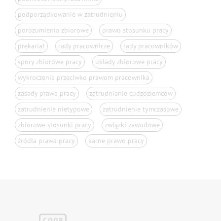
podporządkowanie w zatrudnieniu
porozumienia zbiorowe
prawo stosunku pracy
prekariat
rady pracownicze
rady pracowników
spory zbiorowe pracy
układy zbiorowe pracy
wykroczenia przeciwko prawom pracownika
zasady prawa pracy
zatrudnianie cudzoziemców
zatrudnienie nietypowe
zatrudnienie tymczasowe
zbiorowe stosunki pracy
związki zawodowe
źródła prawa pracy
karne prawo pracy