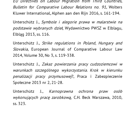
EU Directives on Labour Migration from Third Countries
,
Bulletin for Comparative Labour Relations no. 91
, Wolters
Kluwer International, Alphen aan den Rijn 2016, s. 161-194.
Unterschütz J.,
Symbole i alegorie prawa w malarstwie na
podstawie wybranych dzieł,
Wydawnictwo PWSZ w Elblagu,
Elbląg 2013, ss. 116.
Unterschütz J.,
Strike regulations in Poland, Hungary and
Slovakia
, European Journal of Comparative Labour Law
2014, Volume 30, No 3, s. 119-338.
Unterschütz J.,
Zakaz powierzania pracy cudzoziemcowi w
warunkach szczególnego wykorzystania. Krok w kierunku
penalizacji pracy przymusowej
?, Praca i Zabezpieczenie
Społeczne 2013 nr 2, 21-28.
Unterschütz J.,
Karnoprawna ochrona praw osób
wykonujących pracę zarobkową,
C.H. Beck Warszawa, 2010,
ss. 323.