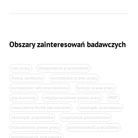
Obszary zainteresowań badawczych
czas pracy
delegowanie pracowników
dialog społeczny
europejskie prawo pracy
europejskie rady pracowników
funkcje prawa pracy
gig-economy
międzynarodowe prawo pracy
MOP
nowoczesne formy zatrudnienia
obowiązki pracodawcy
obowiązki pracownika
organizacje pracodawców
orzecznictwo prawa pracy
podmiotowość pracodawcy
podmiotowość pracownika