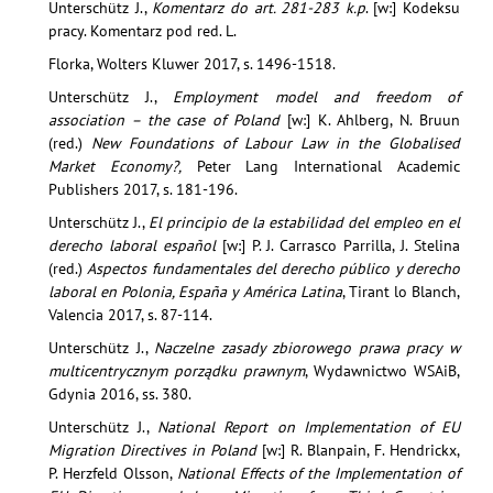
Unterschütz J.,
Komentarz do art. 281-283 k.p
. [w:] Kodeksu
pracy. Komentarz pod red. L.
Florka, Wolters Kluwer 2017, s. 1496-1518.
Unterschütz J.,
Employment model and freedom of
association – the case of Poland
[w:] K. Ahlberg, N. Bruun
(red.)
New Foundations of Labour Law in the Globalised
Market Economy?,
Peter Lang International Academic
Publishers 2017, s. 181-196.
Unterschütz J.,
El principio de la estabilidad del empleo en el
derecho laboral español
[w:] P. J. Carrasco Parrilla, J. Stelina
(red.)
Aspectos fundamentales del derecho público y derecho
laboral en Polonia, España y América Latina
, Tirant lo Blanch,
Valencia 2017, s. 87-114.
Unterschütz J.,
Naczelne zasady zbiorowego prawa pracy w
multicentrycznym porządku prawnym
, Wydawnictwo WSAiB,
Gdynia 2016, ss. 380.
Unterschütz J.,
National Report on Implementation of EU
Migration Directives in Poland
[w:] R. Blanpain, F. Hendrickx,
P. Herzfeld Olsson,
National Effects of the Implementation of