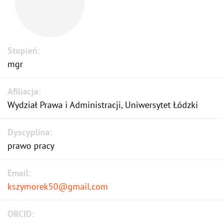
Stopień:
mgr
Afiliacja:
Wydział Prawa i Administracji, Uniwersytet Łódzki
Dyscyplina:
prawo pracy
Email:
kszymorek50@gmail.com
ORCID: