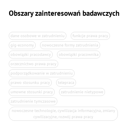
Obszary zainteresowań badawczych
dane osobowe w zatrudnieniu
funkcje prawa pracy
gig-economy
nowoczesne formy zatrudnienia
obowiązki pracodawcy
obowiązki pracownika
orzecznictwo prawa pracy
podporządkowanie w zatrudnieniu
prawo stosunku pracy
telepraca
umowne stosunki pracy
zatrudnienie nietypowe
zatrudnienie tymczasowe
nowoczesne technologie, cywilizacja informacyjna, zmiany
cywilizacyjne, rozwój prawa pracy