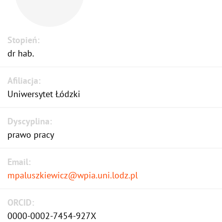
Stopień:
dr hab.
Afiliacja:
Uniwersytet Łódzki
Dyscyplina:
prawo pracy
Email:
mpaluszkiewicz@wpia.uni.lodz.pl
ORCID:
0000-0002-7454-927X