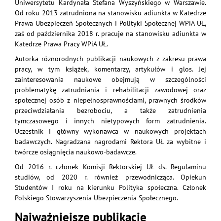
Uniwersytetu Kardynała Stefana Wyszyńskiego w Warszawie.
Od roku 2013 zatrudniona na stanowisku adiunkta w Katedrze
Prawa Ubezpieczeń Społecznych i Polityki Społecznej WPiA UŁ,
zaś od października 2018 r. pracuje na stanowisku adiunkta w
Katedrze Prawa Pracy WPiA UŁ.
Autorka różnorodnych publikacji naukowych z zakresu prawa
pracy, w tym książek, komentarzy, artykułów i glos. Jej
zainteresowania naukowe obejmują w szczególności
problematykę zatrudniania i rehabilitacji zawodowej oraz
społecznej osób z niepełnosprawnościami, prawnych środków
przeciwdziałania bezrobociu, a także zatrudnienia
tymczasowego i innych nietypowych form zatrudnienia.
Uczestnik i główny wykonawca w naukowych projektach
badawczych. Nagradzana nagrodami Rektora UŁ za wybitne i
twórcze osiągnięcia naukowo-badawcze.
Od 2016 r. członek Komisji Rektorskiej UŁ ds. Regulaminu
studiów, od 2020 r. również przewodnicząca. Opiekun
Studentów I roku na kierunku Polityka społeczna. Członek
Polskiego Stowarzyszenia Ubezpieczenia Społecznego.
Najważniejsze publikacje