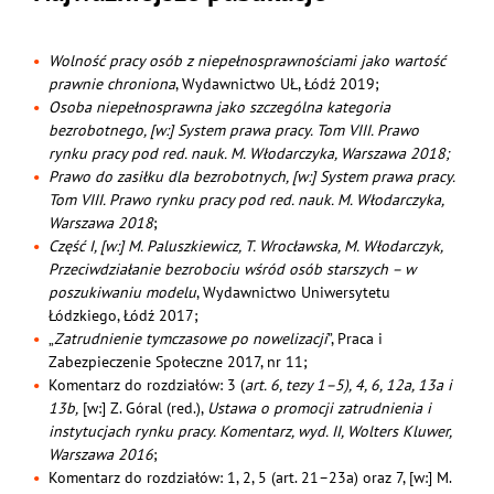
Wolność pracy osób z niepełnosprawnościami jako wartość
prawnie chroniona
, Wydawnictwo UŁ, Łódź 2019;
Osoba niepełnosprawna jako szczególna kategoria
bezrobotnego, [w:] System prawa pracy. Tom VIII. Prawo
rynku pracy pod red. nauk. M. Włodarczyka, Warszawa 2018;
Prawo do zasiłku dla bezrobotnych, [w:] System prawa pracy.
Tom VIII. Prawo rynku pracy pod red. nauk. M. Włodarczyka,
Warszawa 2018
;
Część I, [w:] M. Paluszkiewicz, T. Wrocławska, M. Włodarczyk,
Przeciwdziałanie bezrobociu wśród osób starszych – w
poszukiwaniu modelu
, Wydawnictwo Uniwersytetu
Łódzkiego, Łódź 2017;
„
Zatrudnienie tymczasowe po nowelizacji
”, Praca i
Zabezpieczenie Społeczne 2017, nr 11;
Komentarz do rozdziałów: 3 (
art. 6, tezy 1–5), 4, 6, 12a, 13a i
13b,
[w:] Z. Góral (red.),
Ustawa o promocji zatrudnienia i
instytucjach rynku pracy. Komentarz, wyd. II, Wolters Kluwer,
Warszawa 2016
;
Komentarz do rozdziałów: 1, 2, 5 (art. 21–23a) oraz 7, [w:] M.