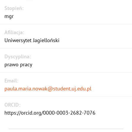
Stopień:
mgr
Afiliacja:
Uniwersytet Jagielloński
Dyscyplina:
prawo pracy
Email:
paula.maria.nowak@student.uj.edu.pl
ORCID:
https://orcid.org/0000-0003-2682-7076