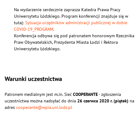
Na wydarzenie serdecznie zaprasza Katedra Prawa Pracy
Uniwersytetu Łódzkiego. Program konferencji znajduje się w
tutaj:
Sytuacja urzędników administracji publicznej w dobie
COVID-19_PROGRAM
.
Konferencja odbywa się pod patronatem honorowym Rzecznika
Praw Obywatelskich, Prezydenta Miasta Łodzi i Rektora
Uniwersytetu Łódzkiego.
Warunki uczestnictwa
Patronem medialnym jest m.in. Sieć
COOPERANTE
- zgłoszenia
uczestnictwa można nadsyłać do dnia
26 czerwca 2020 r. (piątek)
na
adres
cooperante@wpia.uni.lodz.pl