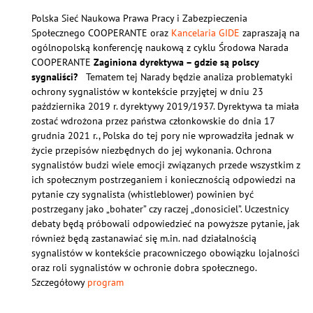
Polska Sieć Naukowa Prawa Pracy i Zabezpieczenia
Społecznego COOPERANTE oraz
Kancelaria GIDE
zapraszają na
ogólnopolską konferencję naukową z cyklu Środowa Narada
COOPERANTE
Zaginiona dyrektywa – gdzie są polscy
sygnaliści?
Tematem tej Narady będzie analiza problematyki
ochrony sygnalistów w kontekście przyjętej w dniu 23
października 2019 r. dyrektywy 2019/1937. Dyrektywa ta miała
zostać wdrożona przez państwa członkowskie do dnia 17
grudnia 2021 r., Polska do tej pory nie wprowadziła jednak w
życie przepisów niezbędnych do jej wykonania. Ochrona
sygnalistów budzi wiele emocji związanych przede wszystkim z
ich społecznym postrzeganiem i koniecznością odpowiedzi na
pytanie czy sygnalista (whistleblower) powinien być
postrzegany jako „bohater” czy raczej „donosiciel”. Uczestnicy
debaty będą próbowali odpowiedzieć na powyższe pytanie, jak
również będą zastanawiać się m.in. nad działalnością
sygnalistów w kontekście pracowniczego obowiązku lojalności
oraz roli sygnalistów w ochronie dobra społecznego.
Szczegółowy
program