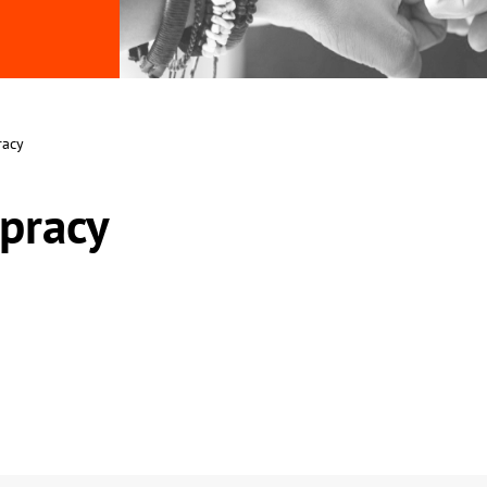
racy
 pracy