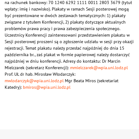
na rachunek bankowy: 70 1240 6292 1111 0011 2803 3679 (tytuł
wpłaty: imię i nazwisko). Plakaty w ramach Sesji posterowej mogą
być prezentowane w dwóch zestawach tematycznych: 1) plakaty
związane z tytułem Konferencji, 2) plakaty dotyczące aktualnych
problemów prawa pracy i prawa zabezpieczenia społecznego.
Uczestnicy Konferencji zainteresowani przedstawieniem plakatu w
Sesji posterowej proszeni są o zgłoszenie udziału w sesji przy okazji
rejestracji. Temat plakatu należy przesłać najpóźniej do dnia 15
października br., zaś plakat w formie papierowej należy dostarczyć
najpóźniej w dniu konferencji. Adresy do kontaktu: Dr Marcin
Mielczarek (sekretarz Konferencji):
mmielczarek@wpia.uni.lodz.pl
Prof. UŁ dr hab. Mirosław Włodarczyk:
mwlodarczyk@wpia.uni.lodz.pl
Mgr Beata Miros (sekretariat
Katedry):
bmiros@wpia.uni.lodz.pl