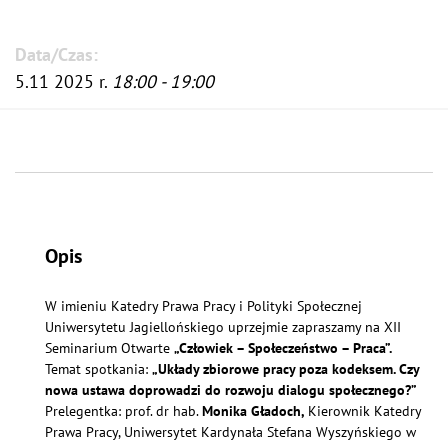
Data/Czas:
5.11 2025 r.
18:00 - 19:00
Opis
W imieniu Katedry Prawa Pracy i Polityki Społecznej
Uniwersytetu Jagiellońskiego uprzejmie zapraszamy na XII
Seminarium Otwarte
„
Człowiek – Społeczeństwo – Praca
”.
Temat spotkania:
„
Układy zbiorowe pracy poza kodeksem. Czy
nowa ustawa doprowadzi do rozwoju dialogu społecznego?
”
Prelegentka: prof. dr hab.
Monika Gładoch,
Kierownik Katedry
Prawa Pracy, Uniwersytet Kardynała Stefana Wyszyńskiego w