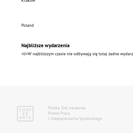
Kraków
Poland
Najbliższe wydarzenia
<li>W najbliższym czasie nie odbywają się tutaj żadne wydarz
Polska Sieć naukowa
Prawa Pracy
I Zabezpieczenia Społecznego