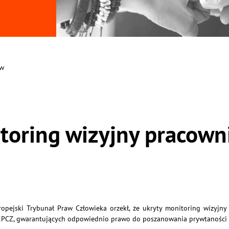
ów
itoring wizyjny pracow
pejski Trybunał Praw Człowieka orzekł, że ukryty monitoring wizyjny
 1 EKPCZ, gwarantujących odpowiednio prawo do poszanowania prywtaności