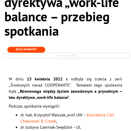
dyrektywa „work-life
balance – przebieg
spotkania
BLOG NAUKOWY
19 kwietnia 2022
W dniu
13 kwietnia 2022 r.
odbyła się trzecia z serii
„Środowych narad COOPERANTE”. Tematem tego spotkania
była
„
Równowaga między życiem zawodowym a prywatnym –
tzw. dyrektywa „work-life balance
”.
Podczas spotkania wystąpili:
dr hab. Krzysztof Walczak, prof. UW –
Kancelaria C&C
Chakowski & Ciszek
,
dr Justyna Czerniak-Swędzioł – UJ,