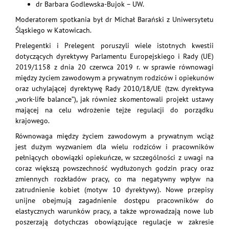
dr Barbara Godlewska-Bujok – UW.
Moderatorem spotkania był dr Michał Barański z Uniwersytetu
Śląskiego w Katowicach.
Prelegentki i Prelegent poruszyli wiele istotnych kwestii
dotyczących dyrektywy Parlamentu Europejskiego i Rady (UE)
2019/1158 z dnia 20 czerwca 2019 r. w sprawie równowagi
między życiem zawodowym a prywatnym rodziców i opiekunów
oraz uchylającej dyrektywę Rady 2010/18/UE (tzw. dyrektywa
„work-life balance”), jak również skomentowali projekt ustawy
mającej na celu wdrożenie tejże regulacji do porządku
krajowego.
Równowaga między życiem zawodowym a prywatnym wciąż
jest dużym wyzwaniem dla wielu rodziców i pracowników
pełniących obowiązki opiekuńcze, w szczególności z uwagi na
coraz większą powszechność wydłużonych godzin pracy oraz
zmiennych rozkładów pracy, co ma negatywny wpływ na
zatrudnienie kobiet (motyw 10 dyrektywy). Nowe przepisy
unijne obejmują zagadnienie dostępu pracowników do
elastycznych warunków pracy, a także wprowadzają nowe lub
poszerzają dotychczas obowiązujące regulacje w zakresie