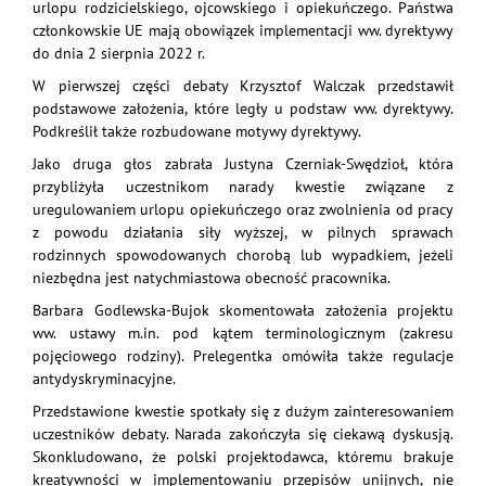
urlopu rodzicielskiego, ojcowskiego i opiekuńczego. Państwa
członkowskie UE mają obowiązek implementacji ww. dyrektywy
do dnia 2 sierpnia 2022 r.
W pierwszej części debaty Krzysztof Walczak przedstawił
podstawowe założenia, które legły u podstaw ww. dyrektywy.
Podkreślił także rozbudowane motywy dyrektywy.
Jako druga głos zabrała Justyna Czerniak-Swędzioł, która
przybliżyła uczestnikom narady kwestie związane z
uregulowaniem urlopu opiekuńczego oraz zwolnienia od pracy
z powodu działania siły wyższej, w pilnych sprawach
rodzinnych spowodowanych chorobą lub wypadkiem, jeżeli
niezbędna jest natychmiastowa obecność pracownika.
Barbara Godlewska-Bujok skomentowała założenia projektu
ww. ustawy m.in. pod kątem terminologicznym (zakresu
pojęciowego rodziny). Prelegentka omówiła także regulacje
antydyskryminacyjne.
Przedstawione kwestie spotkały się z dużym zainteresowaniem
uczestników debaty. Narada zakończyła się ciekawą dyskusją.
Skonkludowano, że polski projektodawca, któremu brakuje
kreatywności w implementowaniu przepisów unijnych, nie