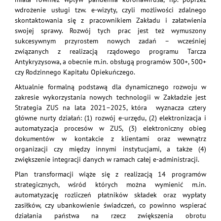
wdrożenie usługi tzw. e-wizyty, czyli możliwości zdalnego
skontaktowania się z pracownikiem Zakładu i załatwienia
swojej sprawy. Rozwój tych prac jest też wymuszony
sukcesywnym przyrostem nowych zadań – wcześniej
związanych z realizacją rządowego programu Tarcza
Antykryzysowa, a obecnie m.in. obsługą programów 300+, 500+
czy Rodzinnego Kapitału Opiekuńczego.
Aktualnie formalną podstawą dla dynamicznego rozwoju w
zakresie wykorzystania nowych technologii w Zakładzie jest
Strategia ZUS na lata 2021–2025, która wyznacza cztery
główne nurty działań: (1) rozwój e-urzędu, (2) elektronizacja i
automatyzacja procesów w ZUS, (3) elektroniczny obieg
dokumentów w kontakcie z klientami oraz wewnątrz
organizacji czy między innymi instytucjami, a także (4)
zwiększenie integracji danych w ramach całej e-administracji.
Plan transformacji wiąże się z realizacją 14 programów
strategicznych, wśród których można wymienić m.in.
automatyzację rozliczeń płatników składek oraz wypłaty
zasiłków, czy ubankowienie świadczeń, co powinno wspierać
działania państwa na rzecz zwiększenia obrotu