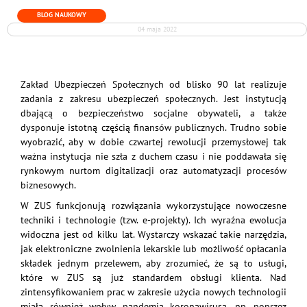
BLOG NAUKOWY
04 maja 2022
Zakład Ubezpieczeń Społecznych od blisko 90 lat realizuje
zadania z zakresu ubezpieczeń społecznych. Jest instytucją
dbającą o bezpieczeństwo socjalne obywateli, a także
dysponuje istotną częścią finansów publicznych. Trudno sobie
wyobrazić, aby w dobie czwartej rewolucji przemysłowej tak
ważna instytucja nie szła z duchem czasu i nie poddawała się
rynkowym nurtom digitalizacji oraz automatyzacji procesów
biznesowych.
W ZUS funkcjonują rozwiązania wykorzystujące nowoczesne
techniki i technologie (tzw. e-projekty). Ich wyraźna ewolucja
widoczna jest od kilku lat. Wystarczy wskazać takie narzędzia,
jak elektroniczne zwolnienia lekarskie lub możliwość opłacania
składek jednym przelewem, aby zrozumieć, że są to usługi,
które w ZUS są już standardem obsługi klienta. Nad
zintensyfikowaniem prac w zakresie użycia nowych technologii
miała również wpływ pandemia koronawirusa, np. poprzez