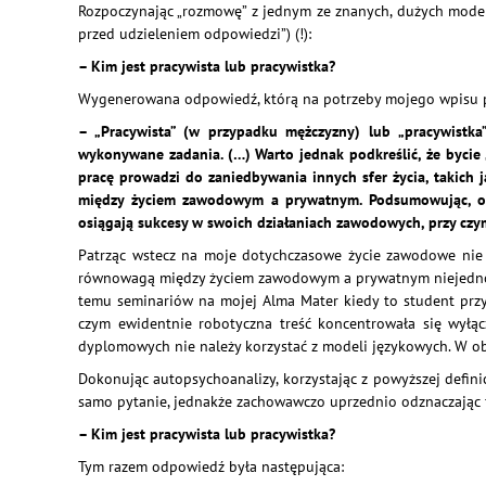
Rozpoczynając „rozmowę” z jednym ze znanych, dużych model
przed udzieleniem odpowiedzi”) (!):
– Kim jest pracywista lub pracywistka?
Wygenerowana odpowiedź, którą na potrzeby mojego wpisu pr
– „Pracywista” (w przypadku mężczyzny) lub „pracywistka
wykonywane zadania. (…) Warto jednak podkreślić, że bycie
pracę prowadzi do zaniedbywania innych sfer życia, takich 
między życiem zawodowym a prywatnym. Podsumowując, osob
osiągają sukcesy w swoich działaniach zawodowych, przy czym
Patrząc wstecz na moje dotychczasowe życie zawodowe nie 
równowagą między życiem zawodowym a prywatnym niejednokro
temu seminariów na mojej Alma Mater kiedy to student przy
czym ewidentnie robotyczna treść koncentrowała się wyłąc
dyplomowych nie należy korzystać z modeli językowych. W o
Dokonując autopsychoanalizy, korzystając z powyższej defin
samo pytanie, jednakże zachowawczo uprzednio odznaczając f
– Kim jest pracywista lub pracywistka?
Tym razem odpowiedź była następująca: