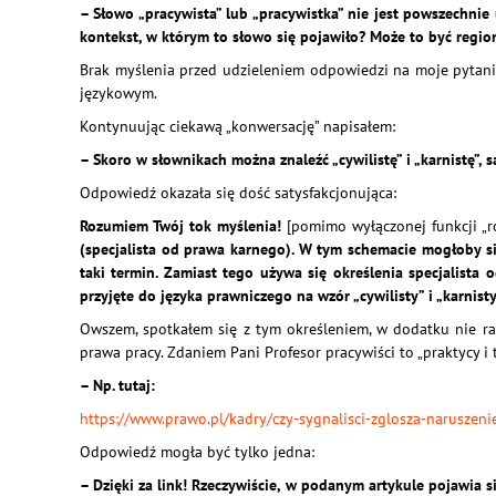
– Słowo „pracywista” lub „pracywistka” nie jest powszechni
kontekst, w którym to słowo się pojawiło? Może to być regi
Brak myślenia przed udzieleniem odpowiedzi na moje pytani
językowym.
Kontynuując ciekawą „konwersację” napisałem:
– Skoro w słownikach można znaleźć „cywilistę” i „karnistę”, s
Odpowiedź okazała się dość satysfakcjonująca:
Rozumiem Twój tok myślenia!
[pomimo wyłączonej funkcji „
(specjalista od prawa karnego). W tym schemacie mogłoby si
taki termin. Zamiast tego używa się określenia specjalista
przyjęte do języka prawniczego na wzór „cywilisty” i „karnist
Owszem, spotkałem się z tym określeniem, w dodatku nie ra
prawa pracy. Zdaniem Pani Profesor pracywiści to „praktycy i
– Np. tutaj:
https://www.prawo.pl/kadry/czy-sygnalisci-zglosza-naruszen
Odpowiedź mogła być tylko jedna:
– Dzięki za link! Rzeczywiście, w podanym artykule pojawia si