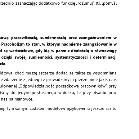
ednio zaznaczając dodatkowo funkcję „rozumuj” (tj. „pomyśl
ątkową pracowitością, sumiennością oraz zaangażowaniem w
m. Pracoholizm to stan, w którym nadmierne zaangażowanie w
ści są wartościowe, gdy idą w parze z dbałością o równowagę
ięki swojej sumienności, systematyczności i determinacji
cia.
idłowa, choć muszę szczerze dodać, że także ze wspomnianą
 zdarzenie z jednego z prowadzonych przeze mnie jakiś czas
ytułowanej „Odpowiedzialność porządkowa pracowników”, przy
liśmy do jedynego słusznego wniosku, że przy pisaniu prac
a nas na manowce.
wanej. Tym samym zadałem modelowi językowemu jeszcze raz to