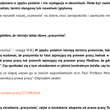
e używane w języku polskim i nie występuje w słownikach. Może być neol
onalizm, termin slangowy lub nowotwór językowy.
e wyszedł naszej „rozmowie” na dobre, choć zaniepokoiło i zasmuciło
ądziłem, że istnieje także słowo „pracywista”.
rozumuj” – uwaga M.B.]
W języku polskim istnieją terminy prawnicze, taki
ę wydawać, że pracywista to ktoś zajmujący się prawem pracy. Jednak w
 od prawa pracy lub prawnik zajmujący się prawem pracy. Możliwe, że g
y”. Czy spotkałeś się z tym określeniem w jakimś konkretnym źródle, czy t
z, co więcej używa go w swoich wypowiedziach m.in. Pani Profesor Mo
 teoretycy prawa pracy”. Odpisałem zatem:
ie-prawa-pracy,527308.html
ę określenie „pracywista”, użyte w kontekście eksperta od prawa pracy. To