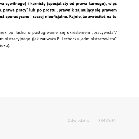
a cywilnego) i karnisty (specjalisty od prawa karnego), więc
 ds. prawa pracy” lub po prostu „prawnik zajmujący się prawem
t sporadyczne i raczej nieoficjalne. Fajnie, że zwróciłeś na to
anek po fachu o posługiwanie się określeniem „pracywista”/
ministracyjnego (jak zauważa E. Lechocka „administratywista”
ieku).
Odwiedzin:
2848507