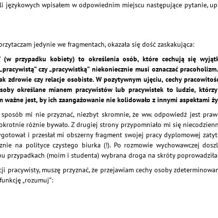
i językowych wpisałem w odpowiednim miejscu następujące pytanie, uprz
zytaczam jedynie we fragmentach, okazała się dość zaskakująca:
” (w przypadku kobiety) to określenia osób, które cechują się wyj
 „pracywistą” czy „pracywistką” niekoniecznie musi oznaczać pracoholiz
jak zdrowie czy relacje osobiste. W pozytywnym ujęciu, cechy pracowito
y określane mianem pracywistów lub pracywistek to ludzie, którzy dz
 ważne jest, by ich zaangażowanie nie kolidowało z innymi aspektami ży
sposób mi nie przyznać, niezbyt skromnie, że ww. odpowiedź jest praw
tnie różnie bywało. Z drugiej strony przypomniało mi się niecodzienne
gotował i przesłał mi obszerny fragment swojej pracy dyplomowej zat
znie na polityce czystego biurka (!). Po rozmowie wychowawczej dosz
bu przypadkach (moim i studenta) wybrana droga na skróty poprowadził
icji pracywisty, muszę przyznać, że przejawiam cechy osoby zdetermino
unkcję „rozumuj”: