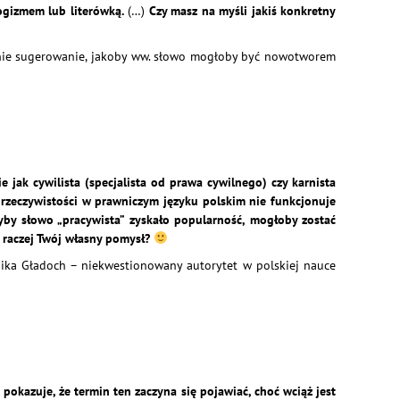
ogizmem lub literówką.
(…)
Czy masz na myśli jakiś konkretny
 mnie sugerowanie, jakoby ww. słowo mogłoby być nowotworem
e jak cywilista (specjalista od prawa cywilnego) czy karnista
 rzeczywistości w prawniczym języku polskim nie funkcjonuje
dyby słowo „pracywista” zyskało popularność, mogłoby zostać
o raczej Twój własny pomysł?
nika Gładoch – niekwestionowany autorytet w polskiej nauce
 pokazuje, że termin ten zaczyna się pojawiać, choć wciąż jest