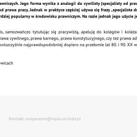
wniczych. Jego forma wynika z analogii do cywilisty (specjalisty od praw
 od prawa pracy. Jednak w praktyce częściej używa się frazy „specjalista
rdziej popularny w środowisku prawniczym. Na razie jednak jego użycie jes
s, samozwańczo tytułując się pracywistą, apeluję do kolegów i koleż
rawa cywilnego, prawa karnego, prawa konstytucyjnego, czy też prawa ad
olszczyźnie najprawdopodobniej dopiero na przełomie lat 80. i 90. XX w
owicach
Kontakt: cooperante@wpia.uni.lodz.pl