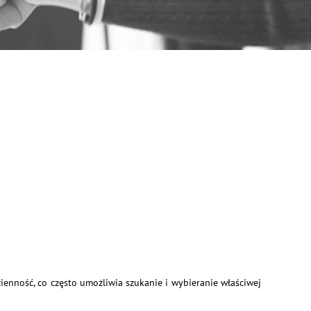
ienność, co często umożliwia szukanie i wybieranie właściwej