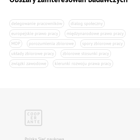
delegowanie pracowników
dialog społeczny
europejskie prawo pracy
międzynarodowe prawo pracy
MOP
porozumienia zbiorowe
spory zbiorowe pracy
układy zbiorowe pracy
zbiorowe stosunki pracy
związki zawodowe
kierunki rozwoju prawa pracy
Polska Sieć naukowa