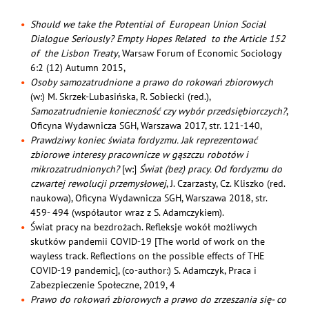
Should we take the Potential of European Union Social
Dialogue Seriously? Empty Hopes Related to the Article 152
of the Lisbon Treaty
, Warsaw Forum of Economic Sociology
6:2 (12) Autumn 2015,
Osoby samozatrudnione a prawo do rokowań zbiorowych
(w:) M. Skrzek-Lubasińska, R. Sobiecki (red.),
Samozatrudnienie konieczność czy wybór przedsiębiorczych?
,
Oficyna Wydawnicza SGH, Warszawa 2017, str. 121-140,
Prawdziwy koniec świata fordyzmu. Jak reprezentować
zbiorowe interesy pracownicze w gąszczu robotów i
mikrozatrudnionych?
[w:]
Świat (bez) pracy. Od fordyzmu do
czwartej rewolucji przemysłowej
, J. Czarzasty, Cz. Kliszko (red.
naukowa), Oficyna Wydawnicza SGH, Warszawa 2018, str.
459- 494 (współautor wraz z S. Adamczykiem).
Świat pracy na bezdrożach. Refleksje wokół możliwych
skutków pandemii COVID-19 [The world of work on the
wayless track. Reflections on the possible effects of THE
COVID-19 pandemic], (co-author:) S. Adamczyk, Praca i
Zabezpieczenie Społeczne, 2019, 4
Prawo do rokowań zbiorowych a prawo do zrzeszania się- co