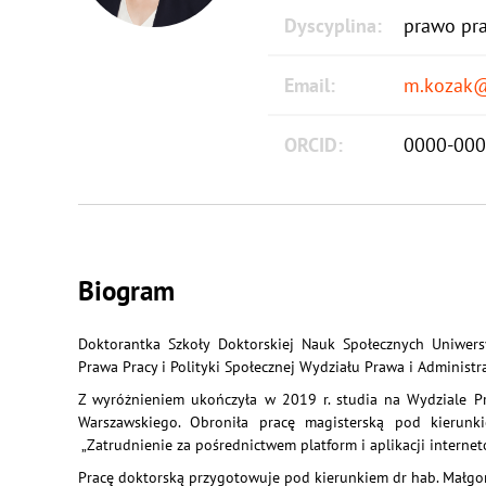
Dyscyplina:
prawo pra
Email:
m.kozak@
ORCID:
0000-000
Biogram
Doktorantka Szkoły Doktorskiej Nauk Społecznych Uniwer
Prawa Pracy i Polityki Społecznej Wydziału Prawa i Administ
Z wyróżnieniem ukończyła w 2019 r. studia na Wydziale Pr
Warszawskiego. Obroniła pracę magisterską pod kierunki
„Zatrud­nie­nie za pośred­nictwem plat­form i aplikacji inter­ne
Pracę doktorską przygotowuje pod kierunkiem dr hab. Małgor