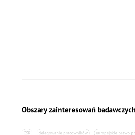
Obszary zainteresowań badawczyc
CSR
delegowanie pracowników
europejskie prawo p