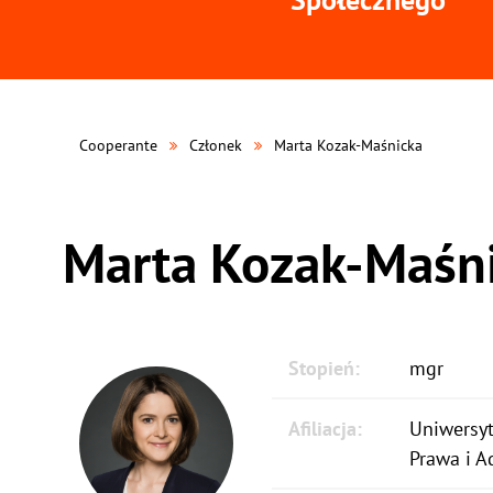
Cooperante
Członek
Marta Kozak-Maśnicka
Marta Kozak-Maśn
Stopień:
mgr
Afiliacja:
Uniwersyt
Prawa i A