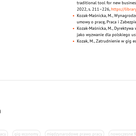
traditional tool for new busines
2022, s. 211–226,
https://libr
Kozak-Maśnicka, M., Wynagrodze
umowy o pracę, Praca i Zabezpi
Kozak-Maśnicka, M., Dyrektywa 
jako wyzwanie dla polskiego us
Kozak, M., Zatrudnienie w gig 
h
racy
gig-economy
międzynarodowe prawo pracy
nowoczesne f