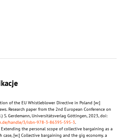
ikacje
ion of the EU Whistleblower Directive in Poland [w:]
aws. Research paper from the 2nd European Conference on
.) S. Gerdemann, Universitätsverlag Göttingen, 2023, doi:
gen.de/handle/3/isbn-978-3-86395-595-3
.
, Extending the personal scope of collective bargaining as a
h case, [w:] Collective bargaining and the gig economy. a