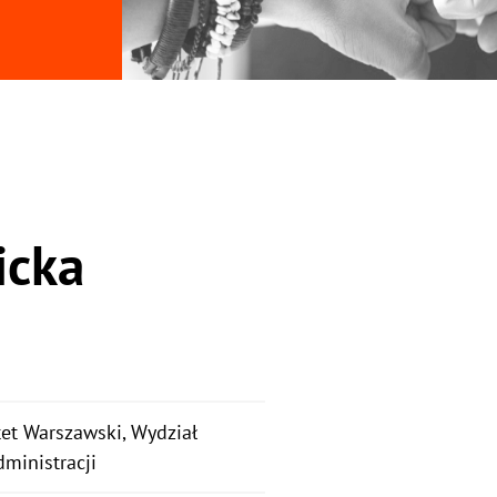
icka
et Warszawski, Wydział
dministracji