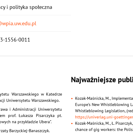
cy i polityka społeczna
wpia.uw.edu.pl
3-1556-0011
Najważniejsze publ
sytetu Warszawskiego w Katedrze
Kozak-Maśnicka, M., Implementat
racji Uniwersytetu Warszawskiego.
Europe’s New Whistleblowing L
awa i Administracji Uniwersytetu
Whistleblowing Legislation, (red
em prof. Łukasza Pisarczyka pt.
https://univerlag.uni-goettin
­towych na przykładzie Ubera”.
Kozak-Maśnicka, M., Ł. Pisarczyk
chance of gig workers: the Polis
zaty Barzyckiej-Banaszczyk.