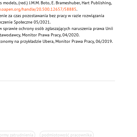
s models, (red.) J.M.M. Boto, E. Brameshuber, Hart Publishing,
ary.oapen.org/handle/20.500.12657/58885
.
nie za czas pozostawania bez pracy w razie rozwiązania
eczenie Społeczne 05/2021.
w sprawie ochrony osób zgłaszających naruszenia prawa Unii
tawodawcy, Monitor Prawa Pracy, 04/2020.
economy na przykładzie Ubera, Monitor Prawa Pracy, 06/2019.
ormy zatrudnienia
podmiotowość pracownika