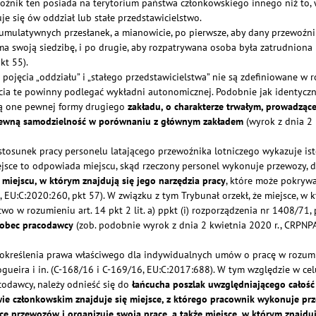
zewoźnik ten posiada na terytorium państwa członkowskiego innego niż t
e się ów oddział lub stałe przedstawicielstwo.
ulatywnych przesłanek, a mianowicie, po pierwsze, aby dany przewoźnik 
 swoją siedzibę, i po drugie, aby rozpatrywana osoba była zatrudniona p
kt 55).
że pojęcia „oddziału” i „stałego przedstawicielstwa” nie są zdefiniowane 
ia te powinny podlegać wykładni autonomicznej. Podobnie jak identyczn
czą one pewnej formy drugiego
zakładu, o charakterze trwałym, prowadząc
z pewną samodzielność w porównaniu z głównym zakładem
(wyrok z dnia 2 
że stosunek pracy personelu latającego przewoźnika lotniczego wykazuje is
sce to odpowiada miejscu, skąd rzeczony personel wykonuje przewozy, 
 miejscu, w którym znajdują się jego narzędzia pracy
, które może pokrywa
8, EU:C:2020:260, pkt 57). W związku z tym Trybunał orzekł, że miejsce, w 
two w rozumieniu art. 14 pkt 2 lit. a) ppkt (i) rozporządzenia nr 1408/7
wobec pracodawcy
(zob. podobnie wyrok z dnia 2 kwietnia 2020 r., CRPNPAC
określenia prawa właściwego dla indywidualnych umów o pracę w rozumien
gueira i in. (C‑168/16 i C‑169/16, EU:C:2017:688). W tym względzie w cel
codawcy, należy odnieść się do
łańcucha poszlak uwzględniającego całość
wie członkowskim znajduje się miejsce, z którego pracownik wykonuje prz
 przewozów i organizuje swoją pracę, a także miejsce, w którym znajduj