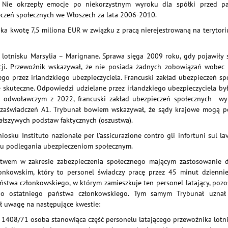
 Nie okrzepły emocje po niekorzystnym wyroku dla spółki przed pa
eczeń społecznych we Włoszech za lata 2006-2010.
nika kwotę 7,5 miliona EUR w związku z pracą nierejestrowaną na teryto
lotnisku Marsylia – Marignane. Sprawa sięga 2009 roku, gdy pojawiły s
cji. Przewoźnik wskazywał, że nie posiada żadnych zobowiązań wobec 
go przez irlandzkiego ubezpieczyciela. Francuski zakład ubezpieczeń 
e skuteczne. Odpowiedzi udzielane przez irlandzkiego ubezpieczyciela by
u odwoławczym z 2022, francuski zakład ubezpieczeń społecznych wyra
zaświadczeń A1. Trybunał bowiem wskazywał, że sądy krajowe mogą po
ałszywych podstaw faktycznych (oszustwa).
ku Instituto nazionale per l’assicurazione contro gli infortuni sul lav
ułu podlegania ubezpieczeniom społecznym.
twem w zakresie zabezpieczenia społecznego mającym zastosowanie d
onkowskim, który to personel świadczy pracę przez 45 minut dzienni
wa członkowskiego, w którym zamieszkuje ten personel latający, pozost
go ostatniego państwa członkowskiego. Tym samym Trybunał uznał w
ł uwagę na następujące kwestie:
ia nr 1408/71 osoba stanowiąca część personelu latającego przewoźnika l