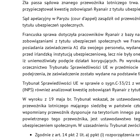
Zła passa sądowa znanego przewoźnika lotniczego trwa.
przypieczętował kwestię zobowiązań Ryanair z tytułu ubezpi
Sąd apelacyjny w Paryżu (cour d’appel) zasądził od przewoź
tytułu ubezpieczeń społecznych.
Francuska sprawa dotyczyła pracowników Ryanair z bazy na 
zobowiązaniami z tytułu ubezpieczeń społecznych we Fran
posiadania zaświadczenia A1 dla swojego personelu, wydane
przed irlandzką instytucją ubezpieczeniową, lecz nie były on
iż uniemożliwiały podęcie działań korygujących. Po wyrok
orzecznictwo Trybunału Sprawiedliwości UE w przedmiocie 
podejrzenia, że zaświadczenie zostało wydane na podstawie f
Trybunał Sprawiedliwości UE w sprawie o sygn.C-33/21 z wnios
(INPS) również analizował kwestię zobowiązań Ryanair z tyt
W wyroku z 19 maja br. Trybunał wskazał, że ustawodaws
przewoźnika lotniczego mającego siedzibę w państwie czł
wspomniany przewoźnik dysponuje na terytorium innego państ
powietrznego tego przewoźnika, jest ustawodawstwo te
ubezpieczeniem społecznym. W uzasadnieniu Trybunał zwróci
Zgodnie z art. 14 pkt 2 lit. a) ppkt (i) rozporządzen