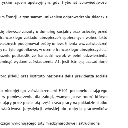
ryskim sądem apelacyjnym, gdy Trybunał Sprawiedliwości
rium Francji, a tym samym unikaniem odprowadzania składek z
ię pierwsze zarzuty o dumping socjalny oraz ucieczkę przed
francuskiego zakładu ubezpieczeń społecznych wobec faktu
społecznych podejmował próby unieważnienia ww. zaświadczeń
ły na tyle ogólnikowe, w ocenie francuskiego ubezpieczyciela,
źnie podkreślił, że francuski wyrok w pełni odzwierciedla
minąć wydane zaświadczenia A1, jeśli istnieją uzasadnione
oro (INAIL) oraz Instituto nazionale della previdenza sociale
o nieobjętego zaświadczeniami E101 personelu latającego
e w pomieszczeniu dla załogi, zwanym „crew room”, którym
ający przez pozostałą część czasu pracy na pokładzie statku
łaściwość jurysdykcji włoskiej do objęcia pracowników
otniczego wykonującego loty międzynarodowe i zatrudniona