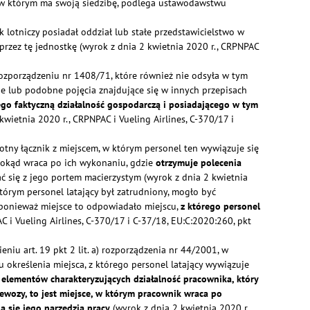
o, w którym ma swoją siedzibę, podlega ustawodawstwu
lotniczy posiadał oddział lub stałe przedstawicielstwo w
rzez tę jednostkę (wyrok z dnia 2 kwietnia 2020 r., CRPNPAC
w rozporządzeniu nr 1408/71, które również nie odsyła w tym
e lub podobne pojęcia znajdujące się w innych przepisach
ego faktyczną działalność gospodarczą i posiadającego w tym
kwietnia 2020 r., CRPNPAC i Vueling Airlines, C‑370/17 i
totny łącznik z miejscem, w którym personel ten wywiązuje się
dokąd wraca po ich wykonaniu, gdzie
otrzymuje polecenia
ć się z jego portem macierzystym (wyrok z dnia 2 kwietnia
którym personel latający był zatrudniony, mogło być
1, ponieważ miejsce to odpowiadało miejscu,
z którego personel
 i Vueling Airlines, C‑370/17 i C‑37/18, EU:C:2020:260, pkt
iu art. 19 pkt 2 lit. a) rozporządzenia nr 44/2001, w
u określenia miejsca, z którego personel latający wywiązuje
 elementów charakteryzujących działalność pracownika, który
ewozy, to jest miejsce, w którym pracownik wraca po
ą się jego narzędzia pracy
(wyrok z dnia 2 kwietnia 2020 r.,