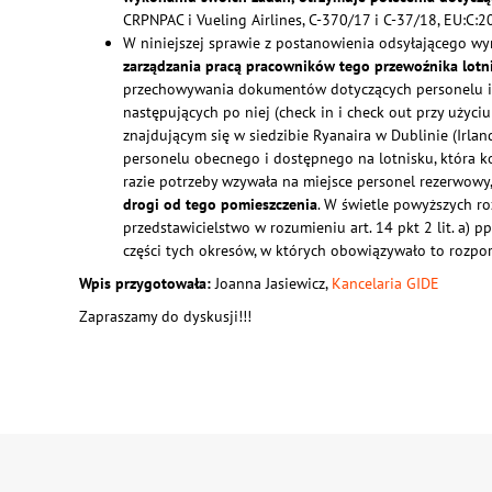
CRPNPAC i Vueling Airlines, C‑370/17 i C‑37/18, EU:C:2
W niniejszej sprawie z postanowienia odsyłającego wy
zarządzania pracą pracowników tego przewoźnika lotn
przechowywania dokumentów dotyczących personelu i 
następujących po niej (check in i check out przy użyc
znajdującym się w siedzibie Ryanaira w Dublinie (Irl
personelu obecnego i dostępnego na lotnisku, która k
razie potrzeby wzywała na miejsce personel rezerwowy,
drogi od tego pomieszczenia
. W świetle powyższych roz
przedstawicielstwo w rozumieniu art. 14 pkt 2 lit. a)
części tych okresów, w których obowiązywało to rozpo
Wpis przygotowała:
Joanna Jasiewicz,
Kancelaria GIDE
Zapraszamy do dyskusji!!!