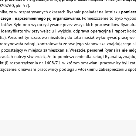
020:260, pkt 57).
nika, że w rozpatrywanych okresach Ryanair posiadał na lotnisku
pomiesz
iczego i naprzemiennego jej organizowania
. Pomieszczenie to było wyposa
lotów. Było ono wykorzystywane przez wszystkich pracowników Ryanaira
iu identyfikatorów przy wejściu i wyjściu, odprawa operacyjna i raport k
andia). Personel tymczasowo niezdolny do lotu musiał wykonywać pracę 
oordynowała załogi, kontrolowała ze swojego stanowiska znajdującego si
 pozostający w miejscu zamieszkania. Wreszcie,
personel
Ryanaira
nie móg
ważań należy stwierdzić, że to pomieszczenie dla załogi Ryanaira, znajdują
 ppkt (i) rozporządzenia nr 1408/71, w którym omawiani pracownicy byli z
rządzenie, omawiani pracownicy podlegali włoskiemu zabezpieczeniu spo