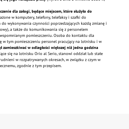
czenie dla załogi, będące miejscem, które służyło do
żone w komputery, telefony, telefaksy i szafki do
 do wykonywania czynności poprzedzających każdą zmianę i
ońcowy), a także do komunikowania się z personelem
we wspomnianym pomieszczeniu. Osoba do kontaktu dla
ę w tym pomieszczeniu personel pracujący na lotnisku i w
ł zamieszkiwać w odległości większej niż jedna godzina
ce się na lotnisku Orio al Serio, stanowi oddział lub stałe
atrudnieni w rozpatrywanych okresach, w związku z czym w
łecznemu, zgodnie z tym przepisem.