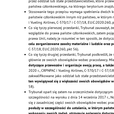
przez oddział lub stałe przedstawicielstwo, które pr
państwa członkowskiego, na którego terytorium znajduj
Stosowanie tego przepisu wymaga spełnienia dwóch kum
państwie członkowskim innym niż państwo, w którym ma
i Vueling Airlines, C‑370/17 i C‑37/18, EU:C:2020:260, p
Co się tyczy pierwszej przesłanki, Trybunał zauważył, 
względzie do prawa państw członkowskich, zatem pojęc
prawa Unii, należy je rozumieć w ten sposób, że doty
celu zorganizowane zasoby materialne i ludzkie ora
C‑37/18, EU:C:2020:260, pkt 56).
Co się tyczy drugiej przesłanki, Trybunał podkreślił, 
głównie ze swoich obowiązków wobec pracodawcy. Miej
dotyczące przewozów i organizuje swoją pracę, a także
2020 r., CRPNPAC i Vueling Airlines, C‑370/17 i C‑37/1
zakwalifikowane jako oddział lub stałe przedstawiciels
ten wywiązywał się z większości swoich obowiązków 
58).
Trybunał oparł się zatem na orzecznictwie dotyczącym 
szczególności na wyroku z dnia 14 września 2017 r., No
się z zasadniczej części swoich obowiązków wobec pra
posłuży w szczególności do ustalenia, w którym państ
wykonaniu swoich zadań, otrzymuje polecenia dotyczące