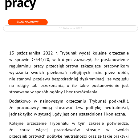
pracy
BLOG NAUKOWY
10 listopada 2022
13 października 2022 r. Trybunał wydał kolejne orzeczenie
w sprawie C-344/20, w którym zaznaczył, że postanowienie
regulaminu pracy przedsiębiorstwa zakazujące pracownikom
wyrażania swoich przekonań religijnych m.in. przez ubiór,
nie stanowi przejawu bezpośredniej dyskryminacji ze względu
na religię lub przekonania, o ile takie postanowienie jest
stosowane w sposób ogólny i bez rozróżnienia.
Dodatkowo w najnowszym orzeczeniu Trybunał podkreślił,
że pracodawcy mogą stosować tzw. politykę neutralności,
jednak tylko w sytuacji, gdy jest ona uzasadniona i konieczna.
Kolejne orzeczenie Trybunału w tym zakresie potwierdza,
że coraz więcej pracodawców stosuje w swoich
przedsiębiorstwach politykę neutralności oraz że takie praktyki