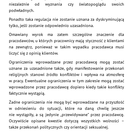
niezależnie od wyznania czy światopoglądu swoich
podwładnych.
Ponadto taka regulacja nie zostanie uznana za dyskryminującą
tylko, jeśli zostanie odpowiednio uzasadniona.
Omawiany wyrok ma zatem szczególne znaczenie dla
pracodawców, u których pracownicy mają styczność z klientami
na zewnątrz, ponieważ w takim wypadku pracodawca musi
liczyć się z opinią klientów.
Ograniczenia wprowadzane przez pracodawcę mogą zostać
uznane za uzasadnione także, gdy manifestowanie przekonań
religijnych stanowi źródło konfliktów i wpływa na atmosferę
w pracy. Ewentualne ograniczenia w tym zakresie mogą zostać
wprowadzone przez pracodawcę dopiero kiedy takie konflikty
faktycznie wystąpią.
Żadne ograniczenia nie mogą być wprowadzane na przyszłość
w odniesieniu do sytuacji, które na daną chwilę jeszcze
nie wystąpiły, a są jedynie „przewidywane” przez pracodawcę.
Oczywiście opisane kwestie dotyczą wszystkich wolności –
także przekonań politycznych czy orientacji seksualnej.