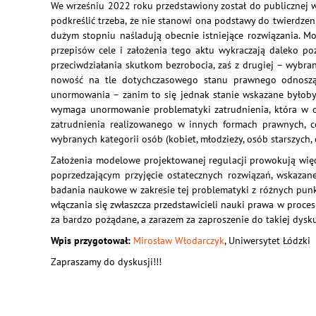
We wrześniu 2022 roku przedstawiony został do publicznej
podkreślić trzeba, że nie stanowi ona podstawy do twierdzen
dużym stopniu naśladują obecnie istniejące rozwiązania. M
przepisów cele i założenia tego aktu wykraczają daleko poz
przeciwdziałania skutkom bezrobocia, zaś z drugiej – wybran
nowość na tle dotychczasowego stanu prawnego odnosząc
unormowania – zanim to się jednak stanie wskazane byłoby
wymaga unormowanie problematyki zatrudnienia, która w ob
zatrudnienia realizowanego w innych formach prawnych, co
wybranych kategorii osób (kobiet, młodzieży, osób starszych
Założenia modelowe projektowanej regulacji prowokują więc
poprzedzającym przyjęcie ostatecznych rozwiązań, wskazane
badania naukowe w zakresie tej problematyki z różnych punk
włączania się zwłaszcza przedstawicieli nauki prawa w proc
za bardzo pożądane, a zarazem za zaproszenie do takiej dysku
Wpis przygotował:
Mirosław Włodarczyk
, Uniwersytet Łódzki
Zapraszamy do dyskusji!!!