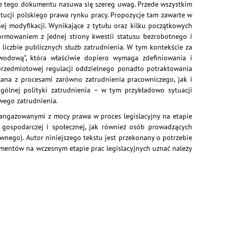
rze tego dokumentu nasuwa się szereg uwag. Przede wszystkim
ytucji polskiego prawa rynku pracy. Propozycje tam zawarte w
j modyfikacji. Wynikające z tytułu oraz kilku początkowych
 normowaniem z jednej strony kwestii statusu bezrobotnego i
 liczbie publicznych służb zatrudnienia. W tym kontekście za
odową”, która właściwie dopiero wymaga zdefiniowania i
przedmiotowej regulacji oddzielnego ponadto potraktowania
ana z procesami zarówno zatrudnienia pracowniczego, jak i
gólnej polityki zatrudnienia – w tym przykładowo sytuacji
wego zatrudnienia.
aangażowanymi z mocy prawa w proces legislacyjny na etapie
i gospodarczej i społecznej, jak również osób prowadzących
nego). Autor niniejszego tekstu jest przekonany o potrzebie
umentów na wczesnym etapie prac legislacyjnych uznać należy