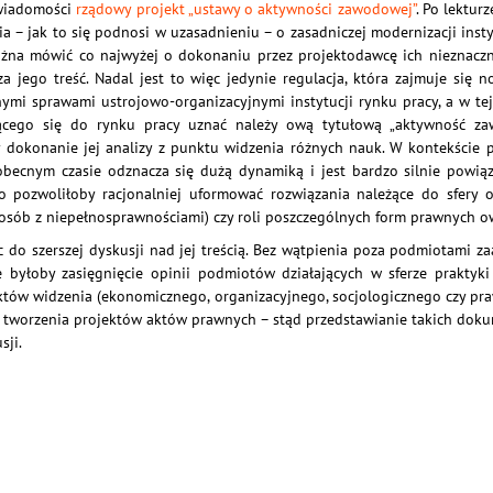
 wiadomości
rządowy projekt „ustawy o aktywności zawodowej”
. Po lektu
ia – jak to się podnosi w uzasadnieniu – o zasadniczej modernizacji inst
ożna mówić co najwyżej o dokonaniu przez projektodawcę ich nieznaczne
a jego treść. Nadal jest to więc jedynie regulacja, która zajmuje się
ymi sprawami ustrojowo-organizacyjnymi instytucji rynku pracy, a w tej
ego się do rynku pracy uznać należy ową tytułową „aktywność zaw
 dokonanie jej analizy z punktu widzenia różnych nauk. W kontekście 
ecnym czasie odznacza się dużą dynamiką i jest bardzo silnie powiąz
 pozwoliłoby racjonalniej uformować rozwiązania należące do sfery o
, osób z niepełnosprawnościami) czy roli poszczególnych form prawnych o
 do szerszej dyskusji nad jej treścią. Bez wątpienia poza podmiotami z
 byłoby zasięgnięcie opinii podmiotów działających w sferze praktyk
tów widzenia (ekonomicznego, organizacyjnego, socjologicznego czy praw
es tworzenia projektów aktów prawnych – stąd przedstawianie takich dok
sji.