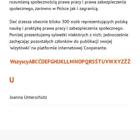
rozumianą społecznością prawa pracy i prawa zabezpieczenia
społecznego, zarówno w Polsce jak i zagranicą.
Sieć zrzesza obecnie blisko 300 osób reprezentujących polską
naukę i praktykę prawa pracy i zabezpieczenia społecznego.
Poniżej prezentujemy sylwetki niektórych z nich; jednocześnie
zachęcając pozostałych członków do publikacji swojej
'wizytówki' na platformie internetowej Cooperante.
Wszyscy
A
B
C
Ć
D
E
F
G
H
I
J
K
L
Ł
M
N
O
P
Q
R
S
Ś
T
U
V
W
X
Y
Z
Ź
Ż
U
Joanna Unterschütz